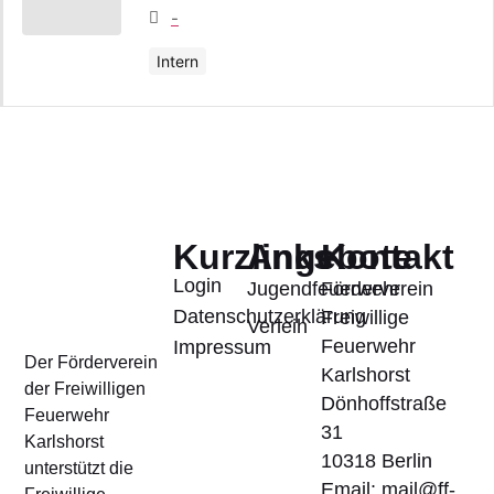
-
Intern
Kurzlinks
Angebote
Kontakt
Login
Jugendfeuerwehr
Förderverein
Datenschutzerklärung
Freiwillige
Verleih
Feuerwehr
Impressum
Der Förderverein
Karlshorst
der Freiwilligen
Dönhoffstraße
Feuerwehr
31
Karlshorst
10318 Berlin
unterstützt die
Email: mail@ff-