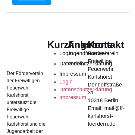
Kurzlinks
Angebote
Kontakt
Login
Jugendfeuerwehr
Förderverein
Freiwillige
Datenschutzerklärung
Verleih
Feuerwehr
Impressum
Der Förderverein
Karlshorst
der Freiwilligen
Login
Dönhoffstraße
Feuerwehr
Datenschutzerklärung
31
Karlshorst
Impressum
10318 Berlin
unterstützt die
Email: mail@ff-
Freiwillige
karlshorst-
Feuerwehr
foerdern.de
Karlshorst und die
Jugendarbeit der