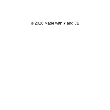
© 2026 Made with ♥️ and 🏳️‍🌈