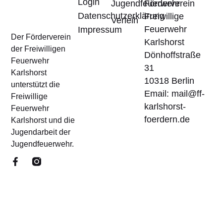
Login
Jugendfeuerwehr
Förderverein
Datenschutzerklärung
Freiwillige
Verleih
Feuerwehr
Impressum
Der Förderverein
Karlshorst
der Freiwilligen
Dönhoffstraße
Feuerwehr
31
Karlshorst
10318 Berlin
unterstützt die
Email: mail@ff-
Freiwillige
karlshorst-
Feuerwehr
foerdern.de
Karlshorst und die
Jugendarbeit der
Jugendfeuerwehr.