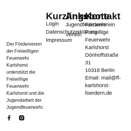
Kurzlinks
Angebote
Kontakt
Login
Jugendfeuerwehr
Förderverein
Datenschutzerklärung
Freiwillige
Verleih
Feuerwehr
Impressum
Der Förderverein
Karlshorst
der Freiwilligen
Dönhoffstraße
Feuerwehr
31
Karlshorst
10318 Berlin
unterstützt die
Email: mail@ff-
Freiwillige
karlshorst-
Feuerwehr
foerdern.de
Karlshorst und die
Jugendarbeit der
Jugendfeuerwehr.